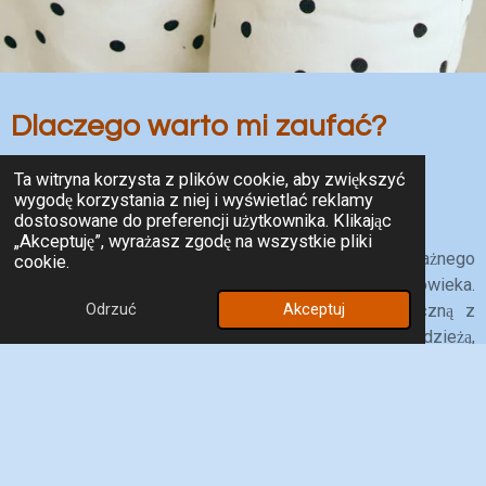
Dlaczego warto mi zaufać?
Ta witryna korzysta z plików cookie, aby zwiększyć
Nie tylko wiedza. Przede wszystkim
wygodę korzystania z niej i wyświetlać reklamy
zrozumienie.
dostosowane do preferencji użytkownika. Klikając
„Akceptuję”, wyrażasz zgodę na wszystkie pliki
W ACTUM wierzę, że każda zmiana zaczyna się od uważnego
cookie.
wysłuchania i zrozumienia potrzeb drugiego człowieka.
Odrzuć
Akceptuj
Dlatego łączę wiedzę psychologiczną i pedagogiczną z
praktycznym doświadczeniem w pracy z młodzieżą,
dorosłymi, rodzinami i instytucjami. Moim celem jest
wspieranie ludzi w podejmowaniu świadomych decyzji,
rozwijaniu kompetencji i budowaniu poczucia sprawczości.
✔ Indywidualne podejście